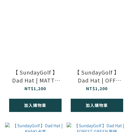
【 SundayGolf 】
【 SundayGolf 】
Dad Hat | MATTE
Dad Hat | OFF
BLACK 黑
WHITE 白
NT$1,200
NT$1,200
加入購物車
加入購物車