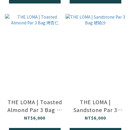
THE LOMA | Toasted
THE LOMA |
Almond Par 3 Bag 烤
Sandstone Par 3
杏仁
Bag 琥珀沙
NT$6,000
NT$6,000