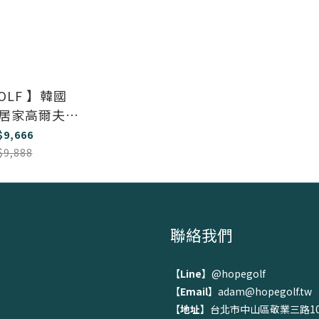
GOLF 】韓國
 2 居家高爾夫模
擬器
$9,666
$9,888
聯絡我們
【
Line
】
@hopegolf
【
Email
】adam@hopegolf.tw
【
地址
】台北市中山區敬業三路10