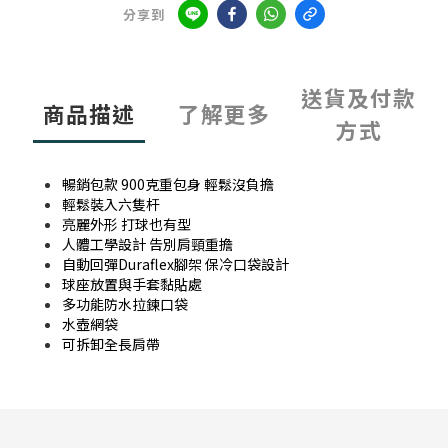
分享到
送貨及付款
商品描述
了解更多
方式
暢銷包款 900克重包身 輕鬆沒負擔
輕鬆裝入六隻杆
亮麗外形 打球也有型
人體工學設計 告別肩頸重擔
自動回彈Duraflex腳架 保冷口袋設計
球座放置與手套黏貼處
多功能防水拉鍊口袋
水壺網袋
可拆卸全長肩帶