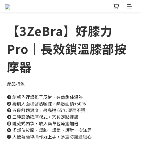
【3ZeBra】好膝力
Pro｜長效鎖溫膝部按
摩器
產品特色
❶ 創新內裡銀離子反射，有效鎖住溫熱
❷ 獨創大面積發熱暖膝，熱敷面積+50%
❸ 五段舒適溫度，最高達 65℃ 暖而不燙
❹ 三種震動按摩模式，穴位定點養護
❺ 隱藏式內袋，放入藥草包療癒加倍
❻ 多部位按摩，護膝、護肩、護肘一次滿足
❼ 大螢幕簡單操作好上手，多重防護最細心