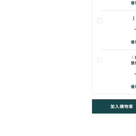
優
【
優
｜
慧
優
加入購物車