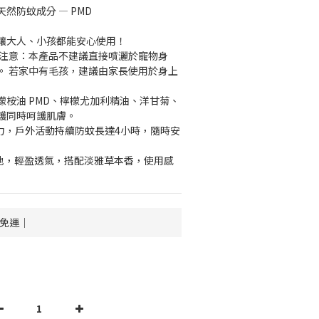
然防蚊成分 — PMD
讓大人、小孩都能安心使用！
請注意：本產品不建議直接噴灑於寵物身
。 若家中有毛孩，建議由家長使用於身上
檬桉油 PMD、檸檬尤加利精油、洋甘菊、
護同時呵護肌膚。
護力，戶外活動持續防蚊長達4小時，隨時安
質地，輕盈透氣，搭配淡雅草本香，使用感
享免運｜