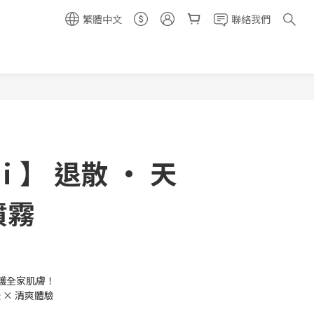
繁體中文
聯絡我們
立即購買
di 】 退散 • 天
噴霧
護全家肌膚！
 × 清爽體驗