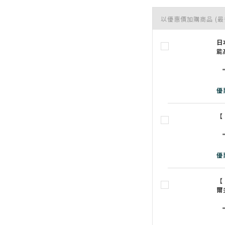
以優惠價加購商品
(最
日
能
優
【
優
【
爾