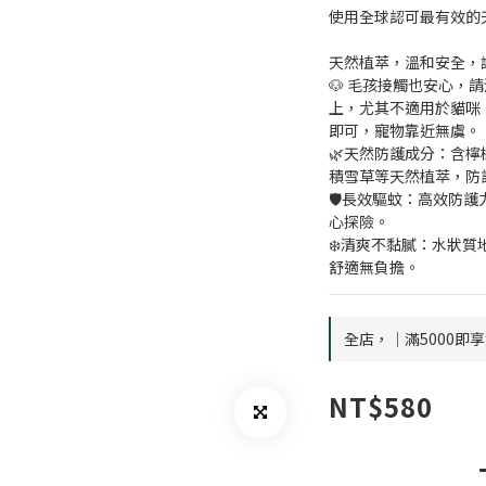
使用全球認可最有效的天
天然植萃，溫和安全，
🐶 毛孩接觸也安心，
上，尤其不適用於貓咪
即可，寵物靠近無虞。
🌿天然防護成分：含檸
積雪草等天然植萃，防
🛡️長效驅蚊：高效防
心探險。
❄️清爽不黏膩：水狀
舒適無負擔。
全店，｜滿5000即
NT$580