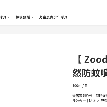
球具
練後舒緩
兒童及青少年球具
【 Zoo
然防蚊
100ml/瓶
從居家到戶外，隨時守
多效合一｜防蚊 × 舒緩