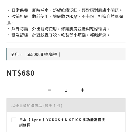
• 日常保養：即時補水，舒緩乾癢泛紅，輕鬆應對肌膚小問題。
• 妝前打底：妝前使用，讓底妝更服貼、不卡粉，打造自然膨彈
肌。
• 戶外防護：外出隨時使用，修護肌膚並抵禦乾燥環境。
• 緊急舒緩：針對蚊蟲叮咬、乾裂等小煩惱，輕鬆解決。
全店，｜滿5000即享免運｜
NT$680
以優惠價加購商品
(最多 1 件)
日本【 Lynx 】YOKOSHIN STICK 多功能高爾夫
訓練棒