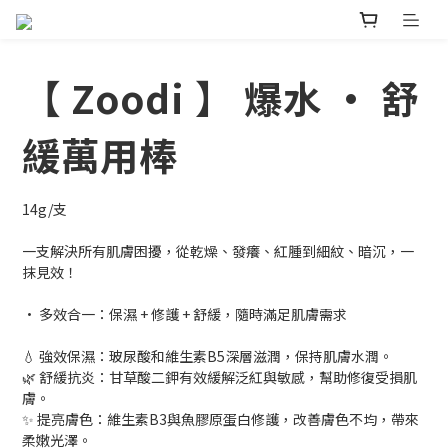
【 Zoodi 】 爆水 • 舒
緩萬用棒
14g/支
一支解決所有肌膚困擾，從乾燥、發癢、紅腫到細紋、暗沉，一
抹見效！
• 多效合一：保濕 + 修護 + 舒緩，隨時滿足肌膚需求
💧 強效保濕：玻尿酸和維生素B5深層滋潤，保持肌膚水潤。
🌿 舒緩抗炎：甘草酸二鉀有效緩解泛紅與敏感，幫助修復受損肌
膚。
✨ 提亮膚色：維生素B3與魚膠原蛋白修護，改善膚色不均，帶來
柔嫩光澤。