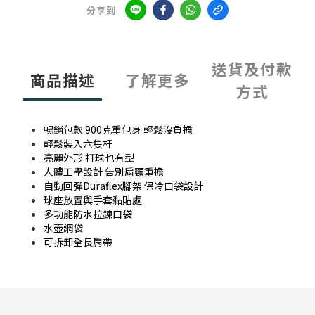
分享到
送貨及付款
商品描述
了解更多
方式
暢銷包款 900克重包身 輕鬆沒負擔
輕鬆裝入六隻杆
亮麗外形 打球也有型
人體工學設計 告別肩頸重擔
自動回彈Duraflex腳架 保冷口袋設計
球座放置與手套黏貼處
多功能防水拉鍊口袋
水壺網袋
可拆卸全長肩帶