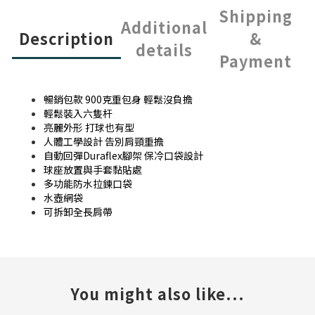
Shipping
Additional
Description
&
details
Payment
暢銷包款 900克重包身 輕鬆沒負擔
輕鬆裝入六隻杆
亮麗外形 打球也有型
人體工學設計 告別肩頸重擔
自動回彈Duraflex腳架 保冷口袋設計
球座放置與手套黏貼處
多功能防水拉鍊口袋
水壺網袋
可拆卸全長肩帶
You might also like...