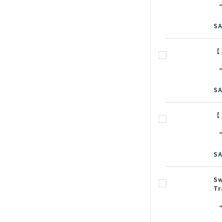
SA
【
SA
【
SA
Sw
Tr