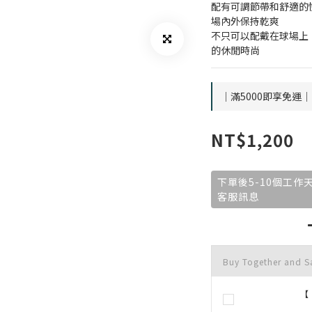
配有可調節帶和舒適的快乾
場內外保持乾爽
不只可以配戴在球場上
的休閒時尚
｜滿5000即享免運｜ o
NT$1,200
下單後5-10個工
客服訊息
Buy Together and 
【