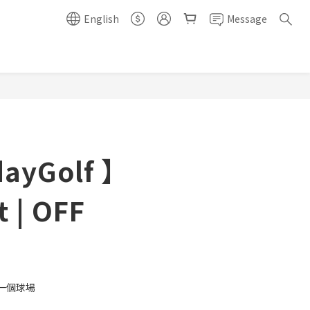
English
Message
BUY NOW
ayGolf 】
 | OFF
一個球場