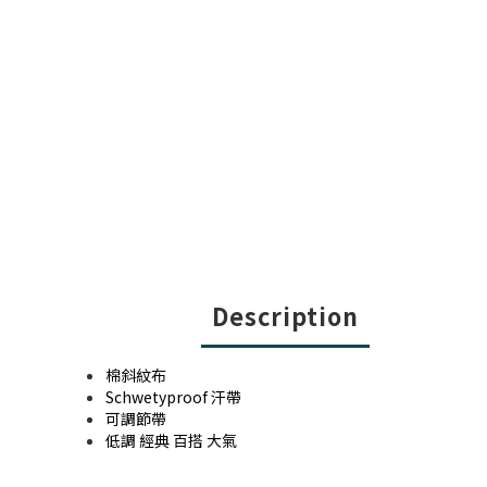
Description
棉斜紋布
Schwetyproof 汗帶
可調節帶
低調 經典 百搭 大氣