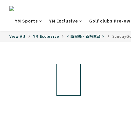
YM Sports
YM Exclusive
Golf clubs Pre-o
View All
YM Exclusive
< 高爾夫，百搭單品 >
SundayGo