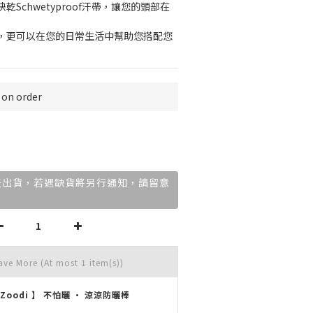
Schwetyproof汗帶，讓您的頭部在
，更可以在您的日常生活中幫助您搭配您
n order
作天出貨，若遇缺貨將另行通知，請留意
Save More
(At most 1 item(s))
 Zoodi 】 不怕曬 • 涼涼防曬棒