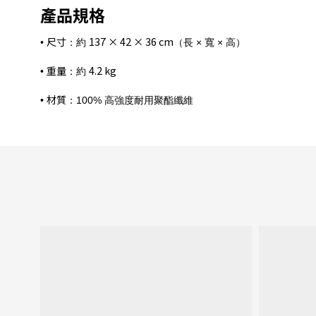
產品規格
尺寸
137 × 42 × 36 cm
•
：約
（長 × 寬 × 高）
重量
4.2 kg
•
：約
材質
•
：100% 高強度耐用聚酯纖維