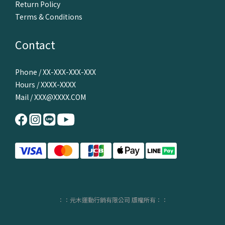
Return Policy
Terms & Conditions
Contact
Phone / XX-XXX-XXX-XXX
Hours / XXXX-XXXX
Mail / XXX@XXXX.COM
：：元木運動行銷有限公司 版權所有：：