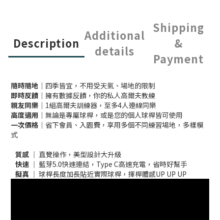
Shipping
Additional
Description
&
details
Payment
隨時隨地
｜四季皆宜，不用受天氣、場地的限制
即時反饋
｜擁有數據反饋，你的私人高爾夫教練
親友同樂
｜1組高爾夫訓練器，至多4人連線同樂
高度適用
｜無論是專屬球桿，或是您的個人球桿皆可使用
一次價格
｜省下會員、入園費，享用多個不同練習場地，多樣模
式
質感
｜ 直覺操作，美型設計大升級
快速
｜ 藍芽5.0快速連結，Type C高速充電，省時好幫手
擬真
｜ 球桿長度加長貼近實際球桿，揮桿體感UP UP UP